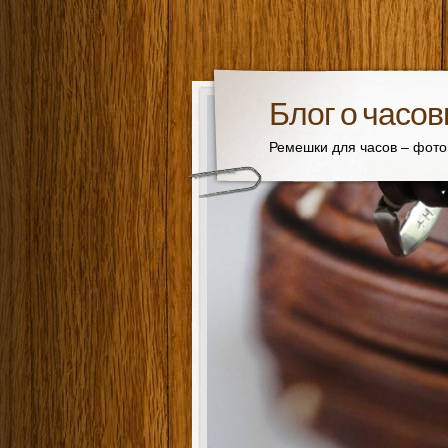
Блог о часо
Ремешки для часов – фот