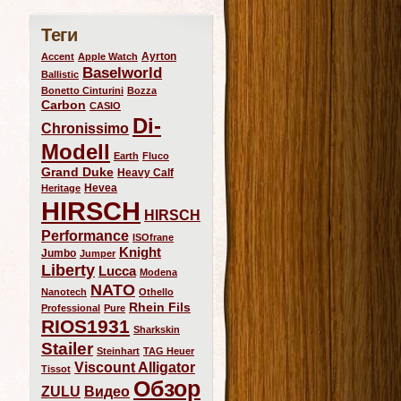
Теги
Ayrton
Accent
Apple Watch
Baselworld
Ballistic
Bonetto Cinturini
Bozza
Carbon
CASIO
Di-
Chronissimo
Modell
Earth
Fluco
Grand Duke
Heavy Calf
Hevea
Heritage
HIRSCH
HIRSCH
Performance
ISOfrane
Knight
Jumbo
Jumper
Liberty
Lucca
Modena
NATO
Nanotech
Othello
Rhein Fils
Professional
Pure
RIOS1931
Sharkskin
Stailer
Steinhart
TAG Heuer
Viscount Alligator
Tissot
Обзор
ZULU
Видео