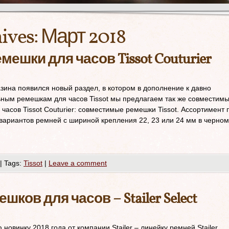
ives:
Март 2018
шки для часов Tissot Couturier
зина появился новый раздел, в котором в дополнение к давно
ьным ремешкам для часов Tissot мы предлагаем так же совместим
асов Tissot Couturier: совместимые ремешки Tissot. Ассортимент 
 вариантов ремней с шириной крепления 22, 23 или 24 мм в черном
|
Tags:
Tissot
|
Leave a comment
ков для часов – Stailer Select
винку 2018 года от компании Stailer – линейку ремней Stailer