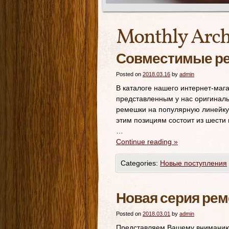
Monthly Arch
Совместимые реме
Posted on
2018.03.16
by
admin
В каталоге нашего интернет-мага
представленным у нас оригинал
ремешки на популярную линейку ч
этим позициям состоит из шести
…
Continue reading
»
Categories:
Новые поступления
Новая серия ремеш
Posted on
2018.03.01
by
admin
Представляем Вашему вниманию но