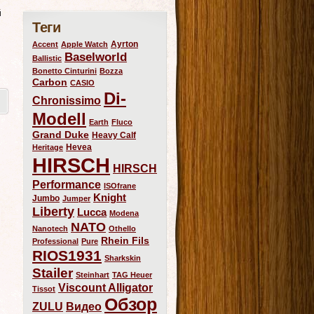
й
Теги
Ayrton
Accent
Apple Watch
Baselworld
Ballistic
Bonetto Cinturini
Bozza
Carbon
CASIO
Di-
Chronissimo
Modell
Earth
Fluco
Grand Duke
Heavy Calf
Hevea
Heritage
HIRSCH
HIRSCH
Performance
ISOfrane
Knight
Jumbo
Jumper
Liberty
Lucca
Modena
NATO
Nanotech
Othello
Rhein Fils
Professional
Pure
RIOS1931
Sharkskin
Stailer
Steinhart
TAG Heuer
Viscount Alligator
Tissot
Обзор
ZULU
Видео