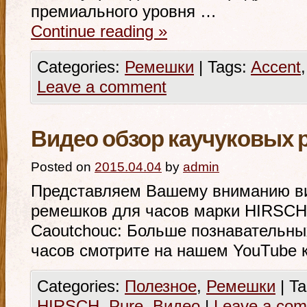
премиального уровня …
Continue reading
»
Categories:
Ремешки
|
Tags:
Accent
Leave a comment
Видео обзор каучуковых 
Posted on
2015.04.04
by
admin
Представляем Вашему вниманию ви
ремешков для часов марки HIRSCH
Caoutchouc: Больше познавательны
часов смотрите на нашем YouTube 
Categories:
Полезное
,
Ремешки
|
Ta
HIRSCH
,
Pure
,
Видео
|
Leave a co