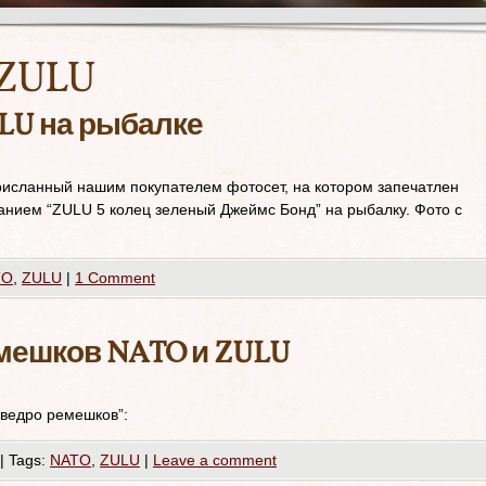
ZULU
LU на рыбалке
исланный нашим покупателем фотосет, на котором запечатлен
нием “ZULU 5 колец зеленый Джеймс Бонд” на рыбалку. Фото с
TO
,
ZULU
|
1 Comment
мешков NATO и ZULU
“ведро ремешков”:
|
Tags:
NATO
,
ZULU
|
Leave a comment