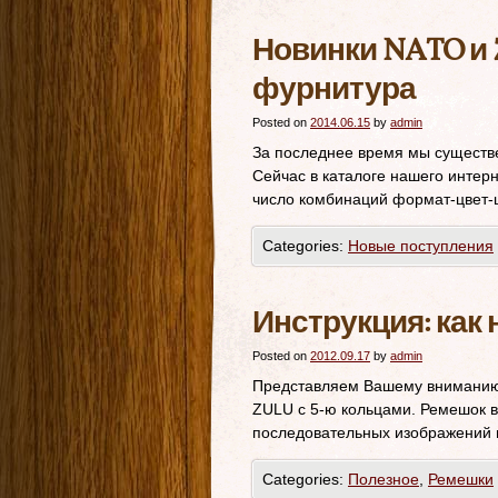
Новинки NATO и 
фурнитура
Posted on
2014.06.15
by
admin
За последнее время мы существ
Сейчас в каталоге нашего интер
число комбинаций формат-цвет-ш
Categories:
Новые поступления
Инструкция: как
Posted on
2012.09.17
by
admin
Представляем Вашему вниманию 
ZULU с 5-ю кольцами. Ремешок в
последовательных изображений п
Categories:
Полезное
,
Ремешки