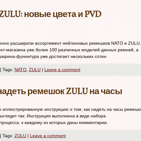
ZULU: новые цвета и PVD
енно расширили ассортимент нейлоновых ремешков NATO и ZULU.
нет-магазина уже более 100 различных моделей данных ремней, а
ирина-фуннитура уже достигает нескольких сотен.
|
Tags:
NATO
,
ZULU
|
Leave a comment
 надеть ремешок ZULU на часы
иллюстрированную инструкцию о том, как надеть на часы ремешо
ыглядит так: Инструкция выполнена в виде набора
роцесса, к каждому из которых даны комментарии.
|
Tags:
ZULU
|
Leave a comment