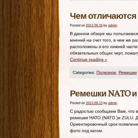
Чем отличаются
Posted on
2012.09.16
by
admin
В данном обзоре мы попытаемся 
мнений на счет того, в чем же 
расположены в его нижней части.
обязательных общих черт, пожалу
Continue reading
»
Categories:
Полезное
,
Ремешки
Ремешки NATO и 
Posted on
2012.09.13
by
admin
С радостью сообщаем Вам, что в
ремешки НАТО (NATO )и ZULU. Дл
Ориентировочный срок появлени
фото под катом.