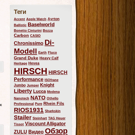
Теги
Ayrton
Accent
Apple Watch
Baselworld
Ballistic
Bonetto Cinturini
Bozza
Carbon
CASIO
Di-
Chronissimo
Modell
Earth
Fluco
Grand Duke
Heavy Calf
Hevea
Heritage
HIRSCH
HIRSCH
Performance
ISOfrane
Knight
Jumbo
Jumper
Liberty
Lucca
Modena
NATO
Nanotech
Othello
Rhein Fils
Professional
Pure
к
RIOS1931
Sharkskin
Stailer
Steinhart
TAG Heuer
Viscount Alligator
Tissot
Обзор
ZULU
Видео