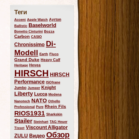
Теги
Ayrton
Accent
Apple Watch
Baselworld
Ballistic
Bonetto Cinturini
Bozza
Carbon
CASIO
Di-
Chronissimo
Modell
Earth
Fluco
Grand Duke
Heavy Calf
Hevea
Heritage
HIRSCH
HIRSCH
Performance
ISOfrane
Knight
Jumbo
Jumper
Liberty
Lucca
Modena
NATO
Nanotech
Othello
Rhein Fils
Professional
Pure
RIOS1931
Sharkskin
Stailer
Steinhart
TAG Heuer
Viscount Alligator
Tissot
Обзор
ZULU
Видео