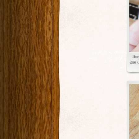
Шпи
две 