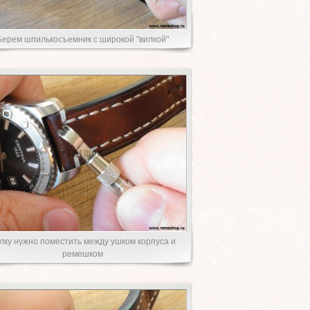
Берем шпилькосъемник с широкой "вилкой"
лку нужно поместить между ушком корпуса и
ремешком