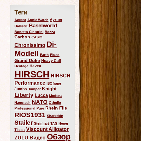
Теги
Ayrton
Accent
Apple Watch
Baselworld
Ballistic
Bonetto Cinturini
Bozza
Carbon
CASIO
Di-
Chronissimo
Modell
Earth
Fluco
Grand Duke
Heavy Calf
Hevea
Heritage
HIRSCH
HIRSCH
Performance
ISOfrane
Knight
Jumbo
Jumper
Liberty
Lucca
Modena
NATO
Nanotech
Othello
Rhein Fils
Professional
Pure
RIOS1931
Sharkskin
Stailer
Steinhart
TAG Heuer
Viscount Alligator
Tissot
Обзор
ZULU
Видео