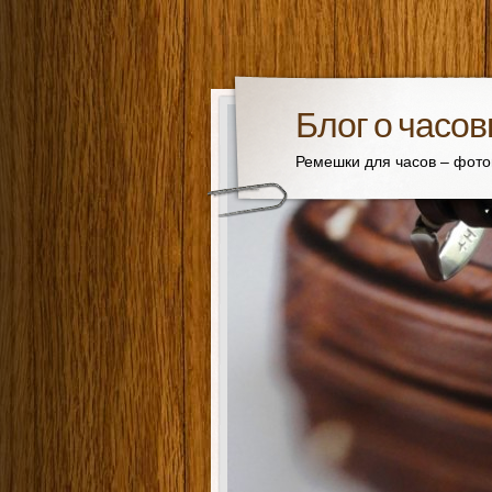
Блог о часо
Ремешки для часов – фот