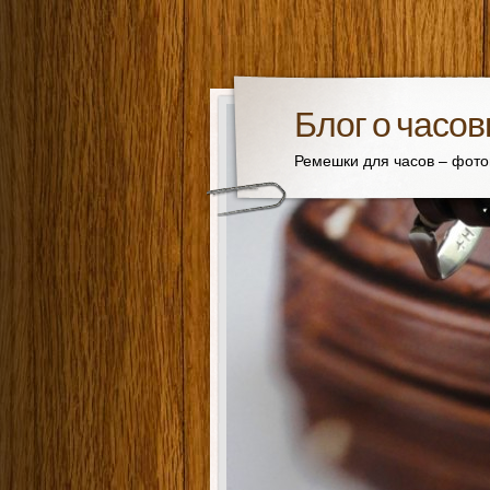
Блог о часо
Ремешки для часов – фот