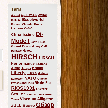
Теги
Ayrton
Accent
Apple Watch
Baselworld
Ballistic
Bonetto Cinturini
Bozza
Carbon
CASIO
Di-
Chronissimo
Modell
Earth
Fluco
Grand Duke
Heavy Calf
Hevea
Heritage
HIRSCH
HIRSCH
Performance
ISOfrane
Knight
Jumbo
Jumper
Liberty
Lucca
Modena
NATO
Nanotech
Othello
Rhein Fils
Professional
Pure
RIOS1931
Sharkskin
Stailer
Steinhart
TAG Heuer
Viscount Alligator
Tissot
Обзор
ZULU
Видео