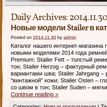
Daily Archives:
2014.11.3
Новые модели Stailer в ка
Posted on
2014.11.30
by
admin
Каталог нашего интернет-магазина
новыми моделями 2014 года ремней 
Premium: Stailer Fett – толстый ре
тон; Stailer Herzog – фактурный ре
вариантами шва; Stailer Jahrgang –
“винтажной” кожи; Stailer Osten – 
со швом в тон; Stailer Suden – мяг
Continue reading
»
Categories:
Новые поступления
|
Ta