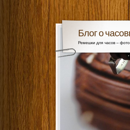
Блог о часо
Ремешки для часов – фот