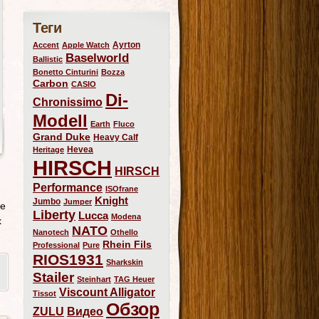
Теги
Ayrton
Accent
Apple Watch
Baselworld
Ballistic
Bonetto Cinturini
Bozza
Carbon
CASIO
Di-
Chronissimo
Modell
Earth
Fluco
Grand Duke
Heavy Calf
Hevea
Heritage
HIRSCH
HIRSCH
Performance
ISOfrane
Knight
Jumbo
Jumper
ые
Liberty
Lucca
Modena
х
NATO
Nanotech
Othello
Rhein Fils
Professional
Pure
RIOS1931
Sharkskin
Stailer
Steinhart
TAG Heuer
Viscount Alligator
Tissot
Обзор
ZULU
Видео