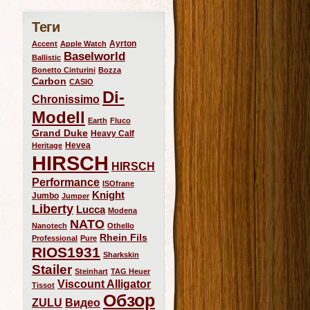
Теги
Ayrton
Accent
Apple Watch
Baselworld
Ballistic
Bonetto Cinturini
Bozza
Carbon
CASIO
Di-
Chronissimo
Modell
Earth
Fluco
Grand Duke
Heavy Calf
Hevea
Heritage
HIRSCH
HIRSCH
Performance
ISOfrane
Knight
Jumbo
Jumper
Liberty
Lucca
Modena
NATO
Nanotech
Othello
Rhein Fils
Professional
Pure
RIOS1931
Sharkskin
Stailer
Steinhart
TAG Heuer
Viscount Alligator
Tissot
Обзор
ZULU
Видео