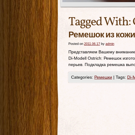
Tagged With:
Ремешок из кожи 
Posted on
2011.06.17
by
admin
Представляем Вашему вниманию к
Di-Modell Ostrich: Ремешок изго
перьев. Подкладка ремешка вып
Categories:
Ремешки
|
Tags:
Di-