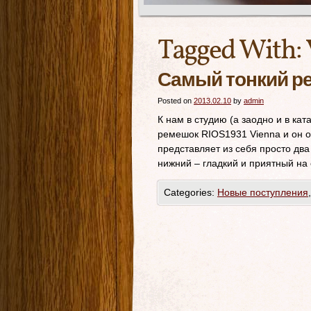
Tagged With:
Самый тонкий ре
Posted on
2013.02.10
by
admin
К нам в студию (а заодно и в ка
ремешок RIOS1931 Vienna и он о
представляет из себя просто два
нижний – гладкий и приятный на
Categories:
Новые поступления