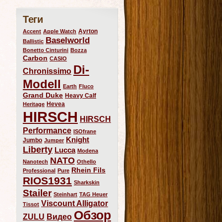
Теги
Ayrton
Accent
Apple Watch
Baselworld
Ballistic
Bonetto Cinturini
Bozza
Carbon
CASIO
Di-
Chronissimo
Modell
Earth
Fluco
Grand Duke
Heavy Calf
Hevea
Heritage
HIRSCH
HIRSCH
Performance
ISOfrane
Knight
Jumbo
Jumper
Liberty
Lucca
Modena
NATO
Nanotech
Othello
Rhein Fils
Professional
Pure
RIOS1931
Sharkskin
Stailer
Steinhart
TAG Heuer
Viscount Alligator
Tissot
Обзор
ZULU
Видео