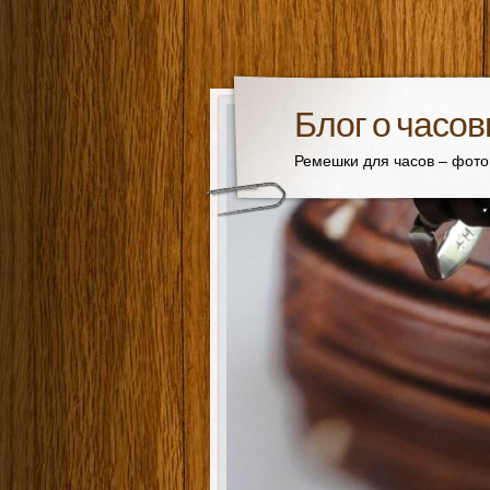
Блог о часо
Ремешки для часов – фот