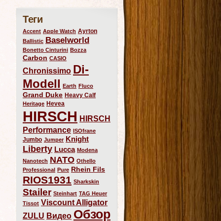
Теги
Ayrton
Accent
Apple Watch
Baselworld
Ballistic
Bonetto Cinturini
Bozza
Carbon
CASIO
Di-
Chronissimo
Modell
Earth
Fluco
Grand Duke
Heavy Calf
Hevea
Heritage
HIRSCH
HIRSCH
Performance
ISOfrane
Knight
Jumbo
Jumper
Liberty
Lucca
Modena
NATO
Nanotech
Othello
Rhein Fils
Professional
Pure
RIOS1931
Sharkskin
Stailer
Steinhart
TAG Heuer
Viscount Alligator
Tissot
Обзор
ZULU
Видео