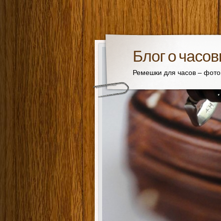
Блог о часо
Ремешки для часов – фот