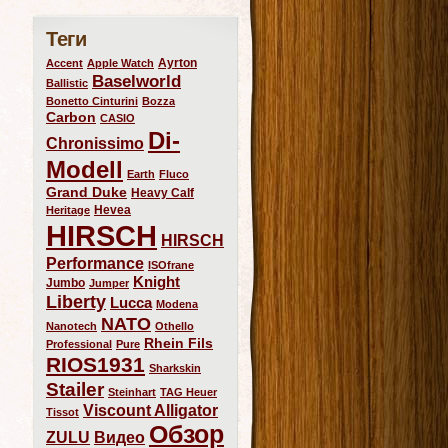
Теги
Ayrton
Accent
Apple Watch
Baselworld
Ballistic
Bonetto Cinturini
Bozza
Carbon
CASIO
Di-
Chronissimo
Modell
Earth
Fluco
Grand Duke
Heavy Calf
Hevea
Heritage
HIRSCH
HIRSCH
Performance
ISOfrane
Knight
Jumbo
Jumper
Liberty
Lucca
Modena
NATO
Nanotech
Othello
Rhein Fils
Professional
Pure
RIOS1931
Sharkskin
Stailer
Steinhart
TAG Heuer
Viscount Alligator
Tissot
Обзор
ZULU
Видео